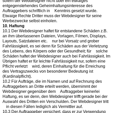
sofern der Webdesigner nicht über ein etwaiges
entgegenstehendes Geheimhaltungsinteresse des
Auftraggebers schriftlich in Kenntnis gesetzt wurde.
Etwaige Rechte Dritter muss der Webdesigner für seine
Werbezwecke selbst einholen.
10. Haftung
10.1 Der Webdesigner haftet für entstandene Schäden z.B.
an ihm überlassenen Dateien, Vorlagen, Filmen, Displays,
Layouts, Satzdateien etc. nur bei Vorsatz und grober
Fahrlässigkeit, es sei denn für Schäden aus der Verletzung
des Lebens, des Körpers oder der Gesundheit; für solche
Schäden haftet der Webdesigner auch bei Fahrlässigkeit. Im
Übrigen haftet er für leichte Fahrlässigkeit nur, sofern eine
Pflicht verletzt wird, deren Einhaltung für die Erreichung
des Vertragszwecks von besonderer Bedeutung ist
(Kardinalpflicht).
10.2 Für Aufträge, die im Namen und auf Rechnung des
Auftraggebers an Dritte erteilt werden, übernimmt der
Webdesigner gegenüber dem Auftraggeber keinerlei
Haftung, es sei denn, den Webdesigner trifft gerade bei der
Auswahl des Dritten ein Verschulden. Der Webdesigner tritt
in diesen Fällen lediglich als Vermittler auf.
10.3 Der Auftraggeber versichert, dass er zur Verwendung