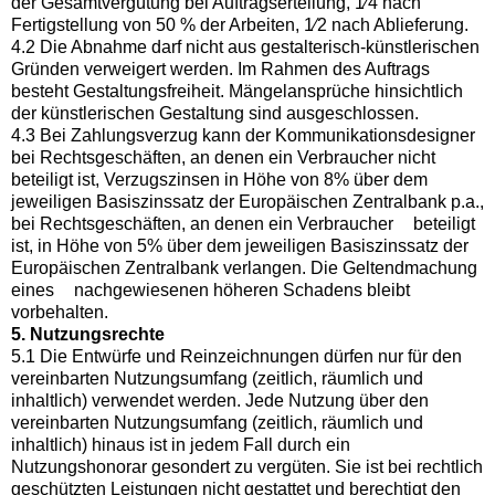
der Gesamtvergütung bei Auftragserteilung, 1⁄4 nach
Fertigstellung von 50 % der Arbeiten, 1⁄2 nach Ablieferung.
4.2 Die Abnahme darf nicht aus gestalterisch-künstlerischen
Gründen verweigert werden. Im Rahmen des Auftrags
besteht Gestaltungsfreiheit. Mängelansprüche hinsichtlich
der künstlerischen Gestaltung sind ausgeschlossen.
4.3 Bei Zahlungsverzug kann der Kommunikationsdesigner
bei Rechtsgeschäften, an denen ein Verbraucher nicht
beteiligt ist, Verzugszinsen in Höhe von 8% über dem
jeweiligen Basiszinssatz der Europäischen Zentralbank p.a.,
bei Rechtsgeschäften, an denen ein Verbraucher beteiligt
ist, in Höhe von 5% über dem jeweiligen Basiszinssatz der
Europäischen Zentralbank verlangen. Die Geltendmachung
eines nachgewiesenen höheren Schadens bleibt
vorbehalten.
5. Nutzungsrechte
5.1 Die Entwürfe und Reinzeichnungen dürfen nur für den
vereinbarten Nutzungsumfang (zeitlich, räumlich und
inhaltlich) verwendet werden. Jede Nutzung über den
vereinbarten Nutzungsumfang (zeitlich, räumlich und
inhaltlich) hinaus ist in jedem Fall durch ein
Nutzungshonorar gesondert zu vergüten. Sie ist bei rechtlich
geschützten Leistungen nicht gestattet und berechtigt den