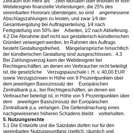
Zeitraum von mehr als zwei Monaten oder erfordert er vom
Webdesigner finanzielle Vorleistungen, die 25% des
vereinbarten Honorars übersteigen, so sind angemessene
Abschlagszahlungen zu leisten, und zwar 1⁄4 der
Gesamtvergütung bei Auftragserteilung, 1⁄4 nach
Fertigstellung von 50% der Arbeiten, 1⁄2 nach Ablieferung.
4.2 Die Abnahme darf nicht aus gestalterisch-künstlerischen
Gründen verweigert werden. Im Rahmen des Auftrags
besteht Gestaltungsfreiheit. Mängelansprüche hinsichtlich
der künstlerischen Gestaltung sind ausgeschlossen. 4.3
Bei Zahlungsverzug kann der Webdesigner bei
Rechtsgeschäften, an denen ein Verbraucher nicht beteiligt
ist, die gesetzliche Verzugspauschale i. H. v. 40,00 EUR
sowie Verzugszinsen in Höhe von 9 Prozentpunkten über
dem jeweiligen Basiszinssatz der Europäischen
Zentralbank p.a., bei Rechtsgeschäften, an denen ein
Verbraucher beteiligt ist, in Höhe von 5 Prozentpunkten über
dem jeweiligen Basiszinssatz der Europäischen
Zentralbank p.a. verlangen. Die Geltendmachung eines
nachgewiesenen höheren Schadens bleibt vorbehalten.
5. Nutzungsrechte
5.1 Die Entwürfe und die Satzdatei dürfen nur für den
vereinbarten Nutzungsumfang (zeitlich, räumlich und