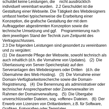
schuldet keine Leistungen, die nicht ausdrücklich
individuell vereinbart wurden. 2.2 Geschuldet ist die
Gestaltung einer Webseite. Die Tätigkeit des Webdesigners
umfasst hierbei typischerweise die Erarbeitung einer
Konzeption, die grafische Gestaltung der mit dem
Auftraggeber abgestimmten Konzeption sowie die
technische Umsetzung und ggf. Programmierung nach
dem jeweiligen Stand der Technik zum Zeitpunkt des
Vertragsschlusses.
2.3 Die folgenden Leistungen sind gesondert zu vereinbaren
und zu vergüten:
(1) Die dauernde Pflege der Webseite, sowohl technisch als
auch inhaltlich (d.h. die Vornahme von Updates). (2) Die
Überlassung von Server-Speicherplatz auf den
Serveranlagen des Webdesigners oder Dritten (d.h. die
Übernahme des Web-Hosting). (3) Die Vornahme einer
Domain-Verfügbarkeitsrecherche sowie die Domain-
Registrierung. (4) Die Benennung als administrativer oder
technischer Ansprechpartner oder Zonenverwalter im
Rahmen der Domainverwaltung. (5) Die Übergabe
unverschlüsselter Dateien, sog. »offene« Dateien. (6) Der
Erwerb von Lizenzen von Drittanbietern, z.B. für Software,
Grafiken, Fotografien oder Templates.