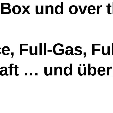
 Box und over 
e, Full-Gas, Ful
aft … und über