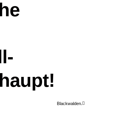
the
l-
haupt!
Blackwalden.