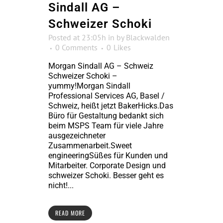
Sindall AG –
Schweizer Schoki
Posted at 23:05h
in
by
Blackwalden
0 Comments
0
Likes
Morgan Sindall AG – Schweiz
Schweizer Schoki –
yummy!Morgan Sindall
Professional Services AG, Basel /
Schweiz, heißt jetzt BakerHicks.Das
Büro für Gestaltung bedankt sich
beim MSPS Team für viele Jahre
ausgezeichneter
Zusammenarbeit.Sweet
engineeringSüßes für Kunden und
Mitarbeiter. Corporate Design und
schweizer Schoki. Besser geht es
nicht!...
READ MORE