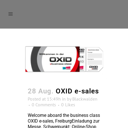
28 Aug.
OXID e-sales
Posted at 15:49h
in
by
Blackwalden
0 Comments
0
Likes
Welcome aboard the business class
OXID e-sales, FreiburgEinladung zur
Messe. Schwerpunkt: Online-Shop