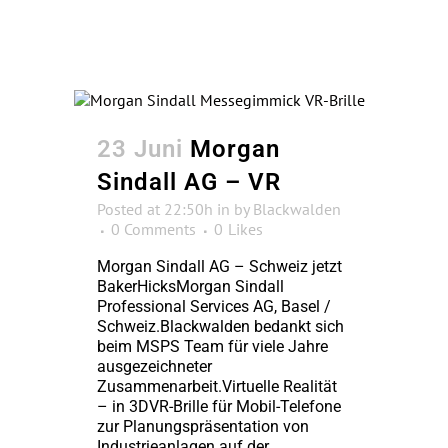
23 Juni
Morgan
Sindall AG – VR
Posted at 22:50h
in
by
Blackwalden
0 Comments
0
Likes
Morgan Sindall AG – Schweiz jetzt
BakerHicksMorgan Sindall
Professional Services AG, Basel /
Schweiz.Blackwalden bedankt sich
beim MSPS Team für viele Jahre
ausgezeichneter
Zusammenarbeit.Virtuelle Realität
– in 3DVR-Brille für Mobil-Telefone
zur Planungspräsentation von
Industrieanlagen auf der