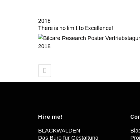
2018
There is no limit to Excellence!
Hire me!
Con
BLACKWALDEN
Bla
Das Büro für Gestaltung
Pro