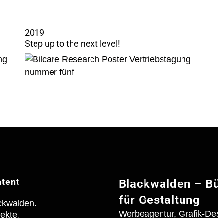
2019
Step up to the next level!
tent
Blackwalden – B
für Gestaltung
ckwalden.
Werbeagentur, Grafik-De
jekte.