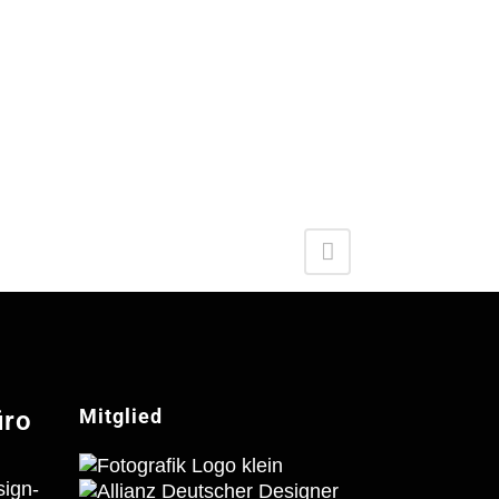
Mitglied
üro
sign-